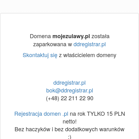
Domena
została
mojezulawy.pl
zaparkowana w
ddregistrar.pl
Skontaktuj się
z właścicielem domeny
ddregistrar.pl
bok@ddregistrar.pl
(+48) 22 211 22 90
Rejestracja domen .pl
na rok TYLKO 15 PLN
netto!
Bez haczyków i bez dodatkowych warunków
:)