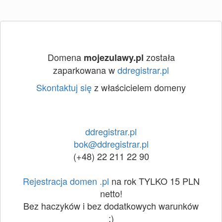
Domena
została
mojezulawy.pl
zaparkowana w
ddregistrar.pl
Skontaktuj się
z właścicielem domeny
ddregistrar.pl
bok@ddregistrar.pl
(+48) 22 211 22 90
Rejestracja domen .pl
na rok TYLKO 15 PLN
netto!
Bez haczyków i bez dodatkowych warunków
:)