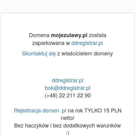
Domena
została
mojezulawy.pl
zaparkowana w
ddregistrar.pl
Skontaktuj się
z właścicielem domeny
ddregistrar.pl
bok@ddregistrar.pl
(+48) 22 211 22 90
Rejestracja domen .pl
na rok TYLKO 15 PLN
netto!
Bez haczyków i bez dodatkowych warunków
:)