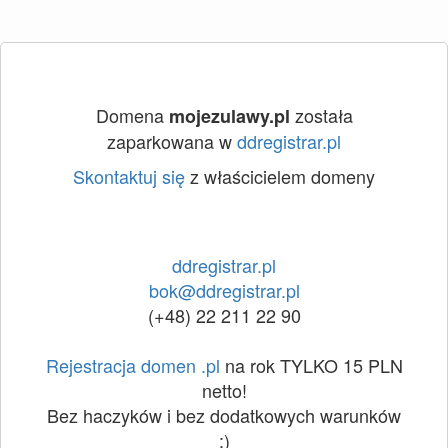
Domena
została
mojezulawy.pl
zaparkowana w
ddregistrar.pl
Skontaktuj się
z właścicielem domeny
ddregistrar.pl
bok@ddregistrar.pl
(+48) 22 211 22 90
Rejestracja domen .pl
na rok TYLKO 15 PLN
netto!
Bez haczyków i bez dodatkowych warunków
:)