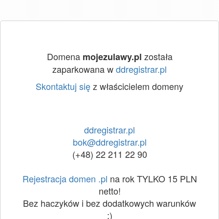
Domena
została
mojezulawy.pl
zaparkowana w
ddregistrar.pl
Skontaktuj się
z właścicielem domeny
ddregistrar.pl
bok@ddregistrar.pl
(+48) 22 211 22 90
Rejestracja domen .pl
na rok TYLKO 15 PLN
netto!
Bez haczyków i bez dodatkowych warunków
:)