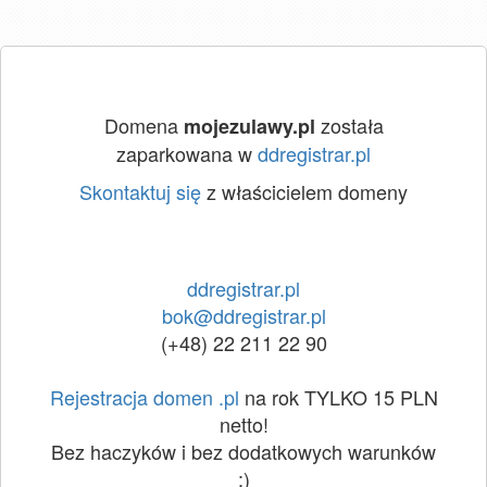
Domena
została
mojezulawy.pl
zaparkowana w
ddregistrar.pl
Skontaktuj się
z właścicielem domeny
ddregistrar.pl
bok@ddregistrar.pl
(+48) 22 211 22 90
Rejestracja domen .pl
na rok TYLKO 15 PLN
netto!
Bez haczyków i bez dodatkowych warunków
:)