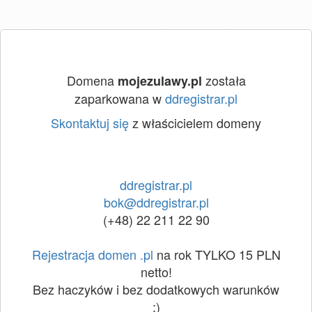
Domena
została
mojezulawy.pl
zaparkowana w
ddregistrar.pl
Skontaktuj się
z właścicielem domeny
ddregistrar.pl
bok@ddregistrar.pl
(+48) 22 211 22 90
Rejestracja domen .pl
na rok TYLKO 15 PLN
netto!
Bez haczyków i bez dodatkowych warunków
:)