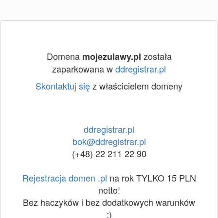
Domena
została
mojezulawy.pl
zaparkowana w
ddregistrar.pl
Skontaktuj się
z właścicielem domeny
ddregistrar.pl
bok@ddregistrar.pl
(+48) 22 211 22 90
Rejestracja domen .pl
na rok TYLKO 15 PLN
netto!
Bez haczyków i bez dodatkowych warunków
:)