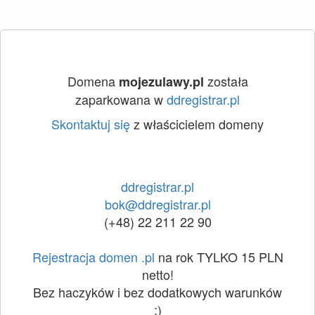
Domena
została
mojezulawy.pl
zaparkowana w
ddregistrar.pl
Skontaktuj się
z właścicielem domeny
ddregistrar.pl
bok@ddregistrar.pl
(+48) 22 211 22 90
Rejestracja domen .pl
na rok TYLKO 15 PLN
netto!
Bez haczyków i bez dodatkowych warunków
:)