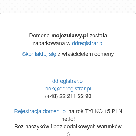
Domena
została
mojezulawy.pl
zaparkowana w
ddregistrar.pl
Skontaktuj się
z właścicielem domeny
ddregistrar.pl
bok@ddregistrar.pl
(+48) 22 211 22 90
Rejestracja domen .pl
na rok TYLKO 15 PLN
netto!
Bez haczyków i bez dodatkowych warunków
:)