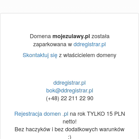
Domena
została
mojezulawy.pl
zaparkowana w
ddregistrar.pl
Skontaktuj się
z właścicielem domeny
ddregistrar.pl
bok@ddregistrar.pl
(+48) 22 211 22 90
Rejestracja domen .pl
na rok TYLKO 15 PLN
netto!
Bez haczyków i bez dodatkowych warunków
:)