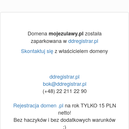
Domena
została
mojezulawy.pl
zaparkowana w
ddregistrar.pl
Skontaktuj się
z właścicielem domeny
ddregistrar.pl
bok@ddregistrar.pl
(+48) 22 211 22 90
Rejestracja domen .pl
na rok TYLKO 15 PLN
netto!
Bez haczyków i bez dodatkowych warunków
:)