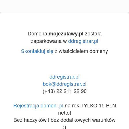
Domena
została
mojezulawy.pl
zaparkowana w
ddregistrar.pl
Skontaktuj się
z właścicielem domeny
ddregistrar.pl
bok@ddregistrar.pl
(+48) 22 211 22 90
Rejestracja domen .pl
na rok TYLKO 15 PLN
netto!
Bez haczyków i bez dodatkowych warunków
:)