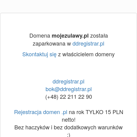
Domena
została
mojezulawy.pl
zaparkowana w
ddregistrar.pl
Skontaktuj się
z właścicielem domeny
ddregistrar.pl
bok@ddregistrar.pl
(+48) 22 211 22 90
Rejestracja domen .pl
na rok TYLKO 15 PLN
netto!
Bez haczyków i bez dodatkowych warunków
:)