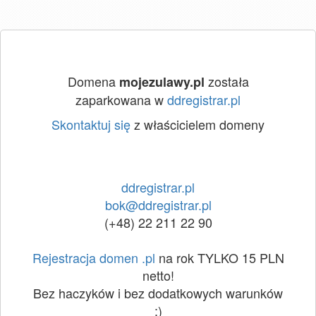
Domena
została
mojezulawy.pl
zaparkowana w
ddregistrar.pl
Skontaktuj się
z właścicielem domeny
ddregistrar.pl
bok@ddregistrar.pl
(+48) 22 211 22 90
Rejestracja domen .pl
na rok TYLKO 15 PLN
netto!
Bez haczyków i bez dodatkowych warunków
:)