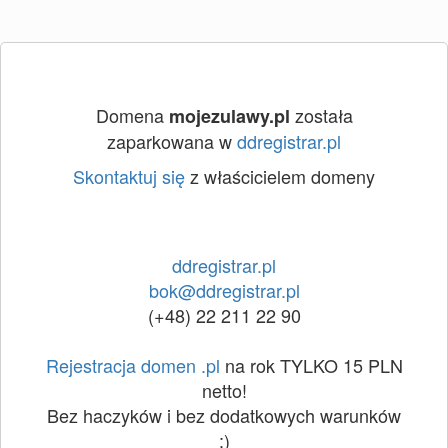
Domena
została
mojezulawy.pl
zaparkowana w
ddregistrar.pl
Skontaktuj się
z właścicielem domeny
ddregistrar.pl
bok@ddregistrar.pl
(+48) 22 211 22 90
Rejestracja domen .pl
na rok TYLKO 15 PLN
netto!
Bez haczyków i bez dodatkowych warunków
:)