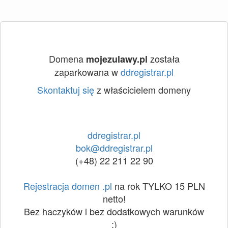
Domena
została
mojezulawy.pl
zaparkowana w
ddregistrar.pl
Skontaktuj się
z właścicielem domeny
ddregistrar.pl
bok@ddregistrar.pl
(+48) 22 211 22 90
Rejestracja domen .pl
na rok TYLKO 15 PLN
netto!
Bez haczyków i bez dodatkowych warunków
:)