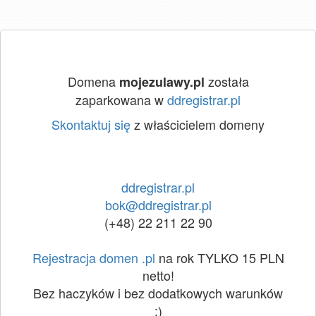
Domena
została
mojezulawy.pl
zaparkowana w
ddregistrar.pl
Skontaktuj się
z właścicielem domeny
ddregistrar.pl
bok@ddregistrar.pl
(+48) 22 211 22 90
Rejestracja domen .pl
na rok TYLKO 15 PLN
netto!
Bez haczyków i bez dodatkowych warunków
:)