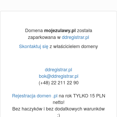
Domena
została
mojezulawy.pl
zaparkowana w
ddregistrar.pl
Skontaktuj się
z właścicielem domeny
ddregistrar.pl
bok@ddregistrar.pl
(+48) 22 211 22 90
Rejestracja domen .pl
na rok TYLKO 15 PLN
netto!
Bez haczyków i bez dodatkowych warunków
:)