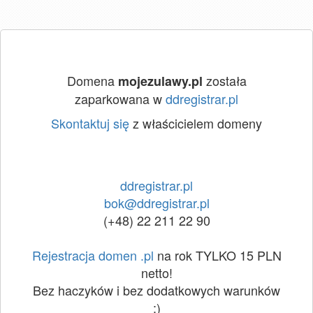
Domena
została
mojezulawy.pl
zaparkowana w
ddregistrar.pl
Skontaktuj się
z właścicielem domeny
ddregistrar.pl
bok@ddregistrar.pl
(+48) 22 211 22 90
Rejestracja domen .pl
na rok TYLKO 15 PLN
netto!
Bez haczyków i bez dodatkowych warunków
:)