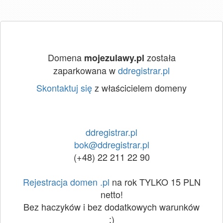
Domena
została
mojezulawy.pl
zaparkowana w
ddregistrar.pl
Skontaktuj się
z właścicielem domeny
ddregistrar.pl
bok@ddregistrar.pl
(+48) 22 211 22 90
Rejestracja domen .pl
na rok TYLKO 15 PLN
netto!
Bez haczyków i bez dodatkowych warunków
:)