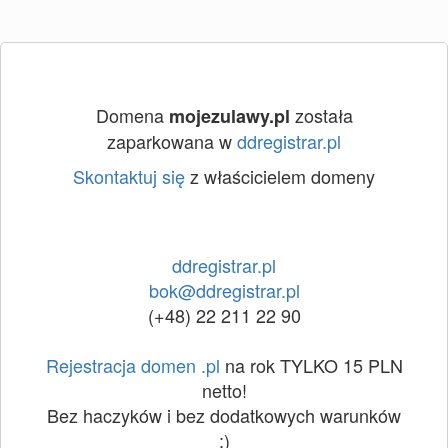
Domena
została
mojezulawy.pl
zaparkowana w
ddregistrar.pl
Skontaktuj się
z właścicielem domeny
ddregistrar.pl
bok@ddregistrar.pl
(+48) 22 211 22 90
Rejestracja domen .pl
na rok TYLKO 15 PLN
netto!
Bez haczyków i bez dodatkowych warunków
:)