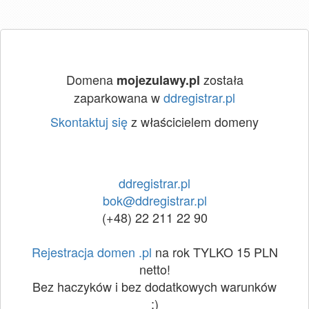
Domena
została
mojezulawy.pl
zaparkowana w
ddregistrar.pl
Skontaktuj się
z właścicielem domeny
ddregistrar.pl
bok@ddregistrar.pl
(+48) 22 211 22 90
Rejestracja domen .pl
na rok TYLKO 15 PLN
netto!
Bez haczyków i bez dodatkowych warunków
:)