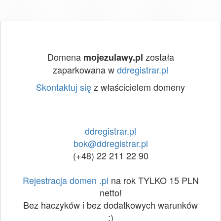
Domena
została
mojezulawy.pl
zaparkowana w
ddregistrar.pl
Skontaktuj się
z właścicielem domeny
ddregistrar.pl
bok@ddregistrar.pl
(+48) 22 211 22 90
Rejestracja domen .pl
na rok TYLKO 15 PLN
netto!
Bez haczyków i bez dodatkowych warunków
:)