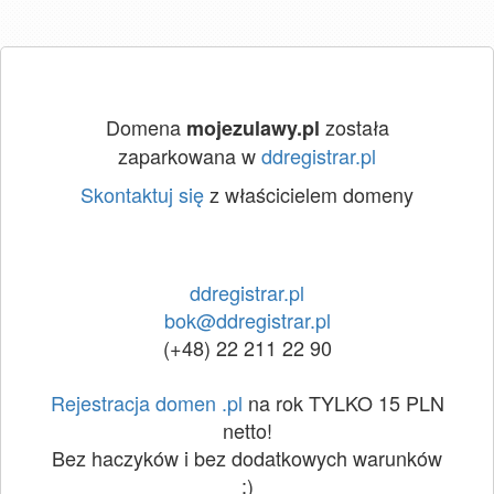
Domena
została
mojezulawy.pl
zaparkowana w
ddregistrar.pl
Skontaktuj się
z właścicielem domeny
ddregistrar.pl
bok@ddregistrar.pl
(+48) 22 211 22 90
Rejestracja domen .pl
na rok TYLKO 15 PLN
netto!
Bez haczyków i bez dodatkowych warunków
:)