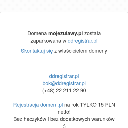
Domena
została
mojezulawy.pl
zaparkowana w
ddregistrar.pl
Skontaktuj się
z właścicielem domeny
ddregistrar.pl
bok@ddregistrar.pl
(+48) 22 211 22 90
Rejestracja domen .pl
na rok TYLKO 15 PLN
netto!
Bez haczyków i bez dodatkowych warunków
:)