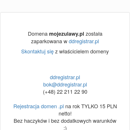
Domena
została
mojezulawy.pl
zaparkowana w
ddregistrar.pl
Skontaktuj się
z właścicielem domeny
ddregistrar.pl
bok@ddregistrar.pl
(+48) 22 211 22 90
Rejestracja domen .pl
na rok TYLKO 15 PLN
netto!
Bez haczyków i bez dodatkowych warunków
:)